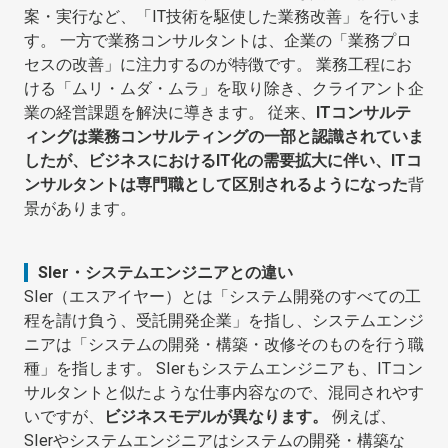
案・実行など、「IT技術を駆使した業務改善」を行いま
す。 一方で業務コンサルタントは、企業の「業務プロ
セスの改善」に注力するのが特徴です。 業務工程にお
ける「ムリ・ムダ・ムラ」を取り除き、クライアント企
業の経営課題を解決に導きます。 従来、
ITコンサルテ
ィングは業務コンサルティングの一部と認識されていま
したが、ビジネスにおけるIT化の需要拡大に伴い、ITコ
ンサルタントは専門職として区別されるようになった
背
景があります。
SIer・システムエンジニアとの違い
SIer（エスアイヤー）とは「システム開発のすべての工
程を請け負う、受託開発企業」を指し、システムエンジ
ニアは「システムの開発・構築・改修そのものを行う職
種」を指します。 SIerもシステムエンジニアも、ITコン
サルタントと似たような仕事内容なので、混同されやす
いですが、
ビジネスモデルが異なります。
例えば、
SIerやシステムエンジニアはシステムの開発・構築な